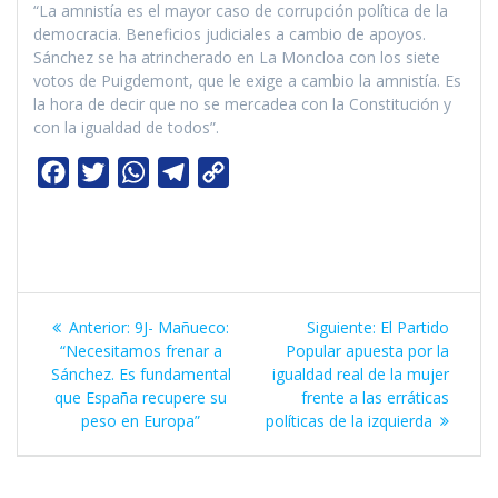
“La amnistía es el mayor caso de corrupción política de la
democracia. Beneficios judiciales a cambio de apoyos.
Sánchez se ha atrincherado en La Moncloa con los siete
votos de Puigdemont, que le exige a cambio la amnistía. Es
la hora de decir que no se mercadea con la Constitución y
con la igualdad de todos”.
F
T
W
T
C
a
w
h
e
o
c
i
a
l
p
e
t
t
e
y
b
t
s
g
L
Navegación
o
e
Entrada
A
r
i
Siguiente
Anterior:
9J- Mañueco:
Siguiente:
El Partido
de
anterior:
entrada:
“Necesitamos frenar a
Popular apuesta por la
o
r
p
a
n
Sánchez. Es fundamental
igualdad real de la mujer
k
p
m
k
entradas
que España recupere su
frente a las erráticas
peso en Europa”
políticas de la izquierda