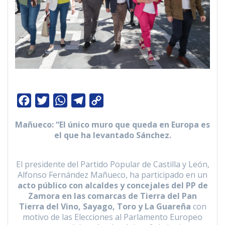
F
T
W
T
C
a
w
h
e
o
Mañueco: “El único muro que queda en Europa es
c
i
a
l
p
el que ha levantado Sánchez.
e
t
t
e
y
b
t
s
g
L
El presidente del Partido Popular de Castilla y León,
o
e
A
r
i
Alfonso Fernández Mañueco, ha participado en un
o
r
p
a
n
acto público con alcaldes y concejales del PP de
Zamora en las comarcas de Tierra del Pan
k
p
m
k
Tierra del Vino, Sayago, Toro y La Guareña
con
motivo de las Elecciones al Parlamento Europeo