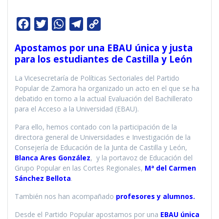
F
T
W
T
C
a
w
h
e
o
Apostamos por una EBAU única y justa
c
i
a
l
p
para los estudiantes de Castilla y León
e
t
t
e
y
La Vicesecretaría de Políticas Sectoriales del Partido
b
t
s
g
L
Popular de Zamora ha organizado un acto en el que se ha
o
e
A
r
i
debatido en torno a la actual Evaluación del Bachillerato
o
r
p
a
n
para el Acceso a la Universidad (EBAU).
k
p
m
k
Para ello, hemos contado con la participación de la
directora general de Universidades e Investigación de la
Consejería de Educación de la Junta de Castilla y León,
Blanca Ares González
, y la portavoz de Educación del
Grupo Popular en las Cortes Regionales,
Mª del Carmen
Sánchez Bellota
.
También nos han acompañado
profesores y alumnos.
Desde el Partido Popular apostamos por una
EBAU única