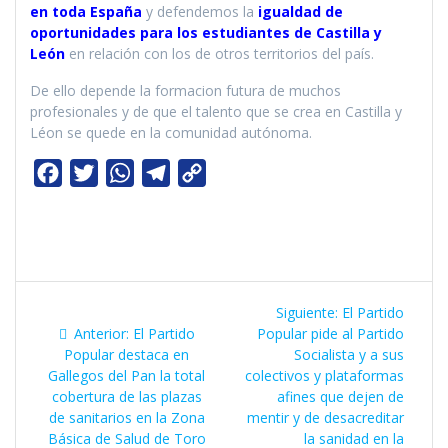
en toda España
y defendemos la
igualdad de
oportunidades para los estudiantes de Castilla y
León
en relación con los de otros territorios del país.
De ello depende la formacion futura de muchos
profesionales y de que el talento que se crea en Castilla y
Léon se quede en la comunidad autónoma.
F
T
W
T
C
a
w
h
e
o
c
i
a
l
p
e
t
t
e
y
b
t
s
g
L
Navegación
o
e
A
r
i
Siguiente
Siguiente:
El Partido
de
Entrada
entrada:
Anterior:
El Partido
Popular pide al Partido
o
r
p
a
n
anterior:
Popular destaca en
Socialista y a sus
k
p
m
k
entradas
Gallegos del Pan la total
colectivos y plataformas
cobertura de las plazas
afines que dejen de
de sanitarios en la Zona
mentir y de desacreditar
Básica de Salud de Toro
la sanidad en la