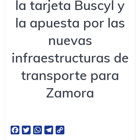
la tarjeta Buscyl y
la apuesta por las
nuevas
infraestructuras de
transporte para
Zamora
F
T
W
T
C
a
w
h
e
o