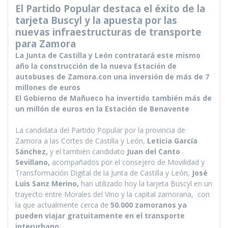
El Partido Popular destaca el éxito de la
c
i
a
l
p
tarjeta Buscyl y la apuesta por las
e
t
t
e
y
nuevas infraestructuras de transporte
b
t
s
g
L
para Zamora
o
e
A
r
i
La Junta de Castilla y León contratará este mismo
año la construcción de la nueva Estación de
o
r
p
a
n
autobuses de Zamora.con una inversión de más de 7
k
p
m
k
millones de euros
El Gobierno de Mañueco ha invertido también más de
un millón de euros en la Estación de Benavente
La candidata del Partido Popular por la provincia de
Zamora a las Cortes de Castilla y León,
Leticia García
Sánchez,
y el también candidato
Juan del Canto
Sevillano,
acompañados por el consejero de Movilidad y
Transformación Digital de la Junta de Castilla y León,
José
Luis Sanz Merino,
han utilizado hoy la tarjeta Buscyl en un
trayecto entre Morales del Vino y la capital zamorana, con
la que actualmente cerca de
50.000 zamoranos ya
pueden viajar gratuitamente en el transporte
interurbano.