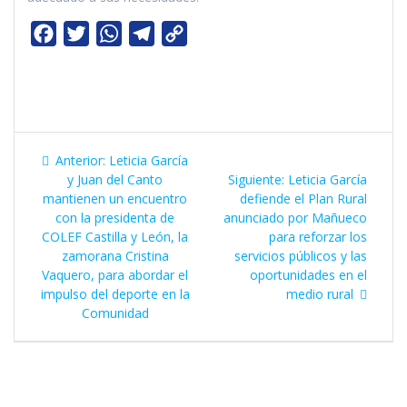
F
T
W
T
C
a
w
h
e
o
c
i
a
l
p
e
t
t
e
y
b
t
s
g
L
Navegación
o
e
Entrada
A
r
i
Anterior:
Leticia García
de
anterior:
Siguiente
y Juan del Canto
Siguiente:
Leticia García
o
r
p
a
n
entrada:
mantienen un encuentro
defiende el Plan Rural
k
p
m
k
entradas
con la presidenta de
anunciado por Mañueco
COLEF Castilla y León, la
para reforzar los
zamorana Cristina
servicios públicos y las
Vaquero, para abordar el
oportunidades en el
impulso del deporte en la
medio rural
Comunidad