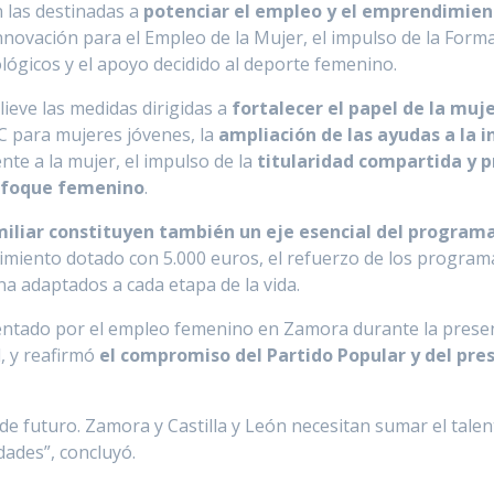
n las destinadas a
potenciar el empleo y el emprendimien
nnovación para el Empleo de la Mujer, el impulso de la Form
lógicos y el apoyo decidido al deporte femenino.
ieve las medidas dirigidas a
fortalecer el papel de la muj
C para mujeres jóvenes, la
ampliación de las ayudas a la i
nte a la mujer, el impulso de la
titularidad compartida y p
nfoque femenino
.
amiliar constituyen también un eje esencial del programa
imiento dotado con 5.000 euros, el refuerzo de los programa
a adaptados a cada etapa de la vida.
ntado por el empleo femenino en Zamora durante la present
l, y reafirmó
el compromiso del Partido Popular y del pr
de futuro. Zamora y Castilla y León necesitan sumar el talent
dades”, concluyó.