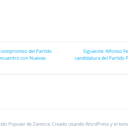
Siguiente
l compromiso del Partido
Siguiente:
Alfonso F
entrada:
 encuentro con Nuevas
candidatura del Partido 
ido Popular de Zamora. Creado usando WordPress y el
tem