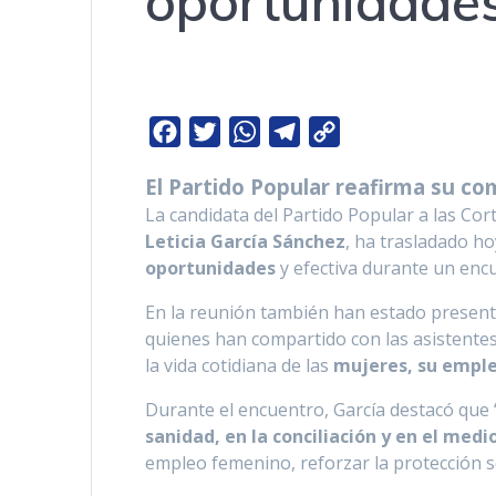
oportunidade
F
T
W
T
C
a
w
h
e
o
El Partido Popular reafirma su c
c
i
a
l
p
La candidata del Partido Popular a las Co
e
t
t
e
y
Leticia García Sánchez
, ha trasladado ho
b
t
s
g
L
oportunidades
y efectiva durante un enc
o
e
A
r
i
En la reunión también han estado present
o
r
p
a
n
quienes han compartido con las asistentes
k
p
m
k
la vida cotidiana de las
mujeres, su emple
Durante el encuentro, García destacó que 
sanidad, en la conciliación y en el medio
empleo femenino, reforzar la protección soc