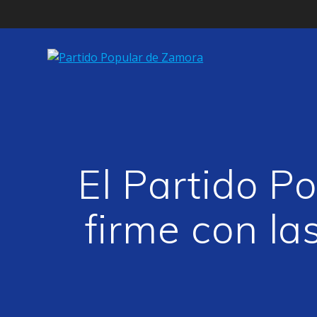
Saltar
al
contenido
El Partido P
firme con la