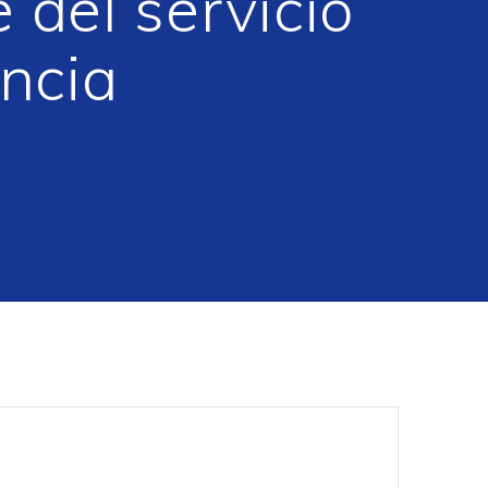
 del servicio
incia