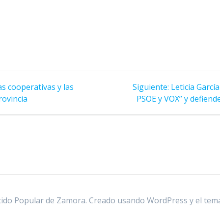
Siguiente
as cooperativas y las
Siguiente:
Leticia Garcí
entrada:
rovincia
PSOE y VOX” y defiende 
ido Popular de Zamora. Creado usando WordPress y el
tem