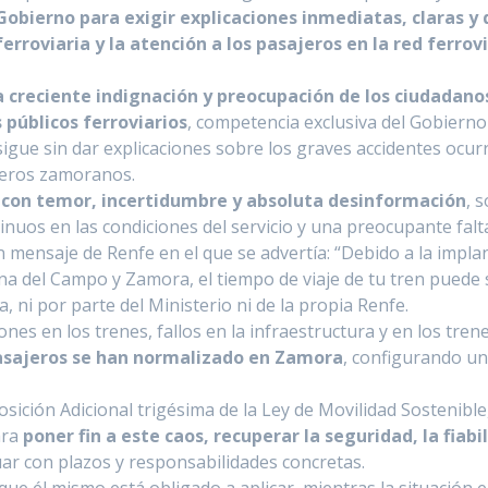
Gobierno para exigir explicaciones inmediatas, claras y
rroviaria y la atención a los pasajeros en la red ferrov
a creciente indignación y preocupación de los ciudadano
 públicos ferroviarios
, competencia exclusiva del Gobierno
sigue sin dar explicaciones sobre los graves accidentes ocur
ajeros zamoranos.
an con temor, incertidumbre y absoluta desinformación
, 
inuos en las condiciones del servicio y una preocupante falt
un mensaje de Renfe en el que se advertía: “Debido a la impl
na del Campo y Zamora, el tiempo de viaje de tu tren puede s
a, ni por parte del Ministerio ni de la propia Renfe.
nes en los trenes, fallos en la infraestructura y en los tren
pasajeros se han normalizado en Zamora
, configurando un
sición Adicional trigésima de la Ley de Movilidad Sostenibl
ara
poner fin a este caos, recuperar la seguridad, la fiab
uar con plazos y responsabilidades concretas.