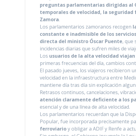
o
e
A
r
i
preguntas parlamentarias dirigidas al 
o
r
p
a
n
temporales de velocidad, la seguridad fe
Zamora
k
.
p
m
k
Los parlamentarios zamoranos recogen
l
constante e inadmisible de los servicios
directa del ministro Óscar Puente
, que 
incidencias diarias que sufren miles de vi
Los
usuarios de la alta velocidad viaj
primeras frecuencias del día, cambios cont
El pasado jueves, los viajeros recibieron 
velocidad en la infraestructura entre Medi
mantiene día tras día sin explicación algun
Retrasos continuos, cancelaciones, vibracio
atención claramente deficiente a los 
esencial y de una línea de alta velocidad.
Los parlamentarios recuerdan que la Dispo
Popular, fue incorporada precisamente p
ferroviario
y obligar a ADIF y Renfe a act