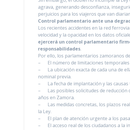
Sin embargo, el Gobierno incumple la Ley 
agrava, generando desconfianza, insegurida
perjuicios para los viajeros que van diari
Control parlamentario ante una degrad
Los recientes accidentes en la red ferrovia
velocidad y la opacidad en los datos ofici
ejercerá un control parlamentario firme
responsabilidades
.
Por ello, los parlamentarios zamoranos de
– El número de limitaciones temporales de
– La ubicación exacta de cada una de ellas,
nominal previa.
– La fecha de implantación y las causas t
– Las posibles solicitudes de reducción d
años en Zamora.
– Las medidas concretas, los plazos reale
la Ley.
– El plan de atención urgente a los pasaje
– El acceso real de los ciudadanos a la i