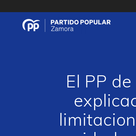
Saltar
al
contenido
El PP de
explica
limitacion