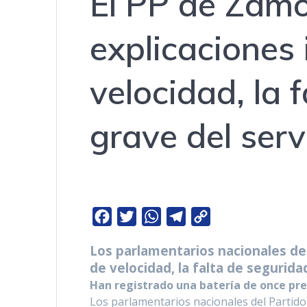
El PP de Zamo
explicaciones 
velocidad, la 
grave del serv
F
T
W
T
C
a
w
h
e
o
Los parlamentarios nacionales de
c
i
a
l
p
de velocidad, la falta de seguridad
e
t
t
e
y
Han registrado una batería de once pre
b
t
s
g
L
Los parlamentarios nacionales del Partid