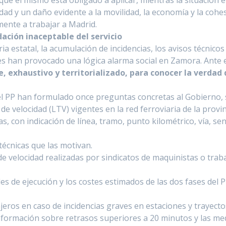
que él mismo está obligado a aplicar, mientras la situación
d y un daño evidente a la movilidad, la economía y la cohesi
amente a trabajar a Madrid.
ación inaceptable del servicio
ria estatal, la acumulación de incidencias, los avisos técnico
ales han provocado una lógica alarma social en Zamora. Ante 
, exhaustivo y territorializado, para conocer la verdad 
l PP han formulado once preguntas concretas al Gobierno, s
 velocidad (LTV) vigentes en la red ferroviaria de la provi
 con indicación de línea, tramo, punto kilométrico, vía, sent
écnicas que las motivan.
e velocidad realizadas por sindicatos de maquinistas o traba
s de ejecución y los costes estimados de las dos fases del 
ros en caso de incidencias graves en estaciones y trayectos
nformación sobre retrasos superiores a 20 minutos y las med