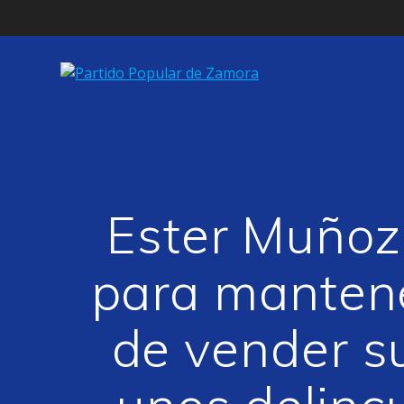
Saltar
al
contenido
Ester Muñoz
para mantene
de vender su