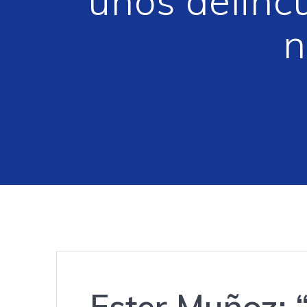
unos delinc
n
Ester Muñoz: 