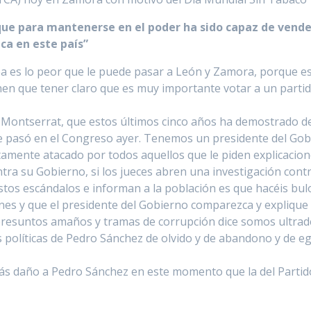
e para mantenerse en el poder ha sido capaz de vender 
ca en este país”
ea es lo peor que le puede pasar a León y Zamora, porque e
nen que tener claro que es muy importante votar a un partido
Montserrat, que estos últimos cinco años ha demostrado de
e pasó en el Congreso ayer. Tenemos un presidente del Gobi
amente atacado por todos aquellos que le piden explicacion
ontra su Gobierno, si los jueces abren una investigación cont
s estos escándalos e informan a la población es que hacéis b
iones y que el presidente del Gobierno comparezca y expliq
presuntos amaños y tramas de corrupción dice somos ultrad
s políticas de Pedro Sánchez de olvido y de abandono y de e
más daño a Pedro Sánchez en este momento que la del Part