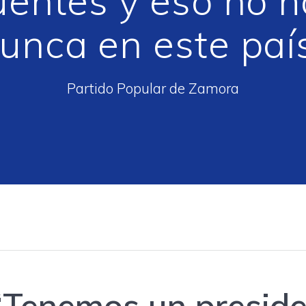
uentes y eso no 
unca en este paí
Partido Popular de Zamora
“Tenemos un presid