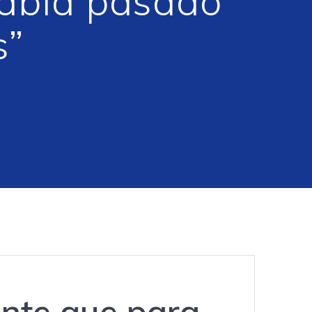
había pasado
s”
ente que para