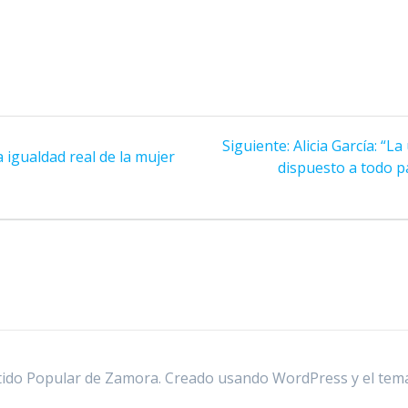
Siguiente
Siguiente:
Alicia García: “L
 igualdad real de la mujer
entrada:
dispuesto a todo p
a
ido Popular de Zamora. Creado usando WordPress y el
tem