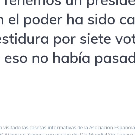
 el poder ha sido c
stidura por siete vo
y eso no había pasa
a visitado las casetas informativas de la Asociación Española
YCA) hoy en Zamora con motivo del Día Mundial Sin Tabaco