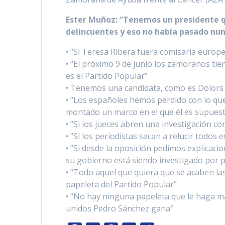
e
t
t
e
y
b
t
s
g
L
Ester Muñoz: “Tenemos un presidente qu
delincuentes y eso no había pasado nun
o
e
A
r
i
o
r
p
a
n
• “Si Teresa Ribera fuera comisaria europ
k
p
m
k
• “El próximo 9 de junio los zamoranos tie
es el Partido Popular”
• Tenemos una candidata, como es Dolors 
• “Los españoles hemos perdido con lo qu
montado un marco en el que él es supuest
• “Si los jueces abren una investigación c
• “Si los periodistas sacan a relucir todo
• “Si desde la oposición pedimos explicac
su gobierno está siendo investigado por 
• “Todo aquel que quiera que se acaben la
papeleta del Partido Popular”
• “No hay ninguna papeleta que le haga 
unidos Pedro Sánchez gana”