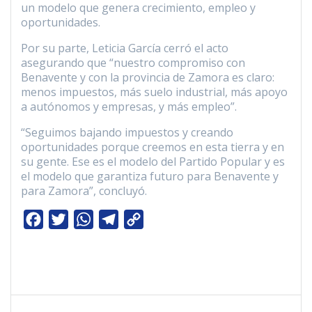
un modelo que genera crecimiento, empleo y
oportunidades.
Por su parte, Leticia García cerró el acto
asegurando que “nuestro compromiso con
Benavente y con la provincia de Zamora es claro:
menos impuestos, más suelo industrial, más apoyo
a autónomos y empresas, y más empleo”.
“Seguimos bajando impuestos y creando
oportunidades porque creemos en esta tierra y en
su gente. Ese es el modelo del Partido Popular y es
el modelo que garantiza futuro para Benavente y
para Zamora”, concluyó.
F
T
W
T
C
a
w
h
e
o
c
i
a
l
p
e
t
t
e
y
b
t
s
g
L
Navegación