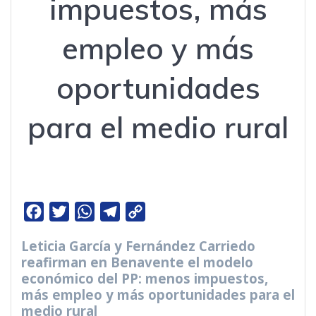
impuestos, más
empleo y más
oportunidades
para el medio rural
F
T
W
T
C
a
w
h
e
o
Leticia García y Fernández Carriedo
c
i
a
l
p
reafirman en Benavente el modelo
e
t
t
e
y
económico del PP: menos impuestos,
b
t
s
g
L
más empleo y más oportunidades para el
medio rural
o
e
A
r
i