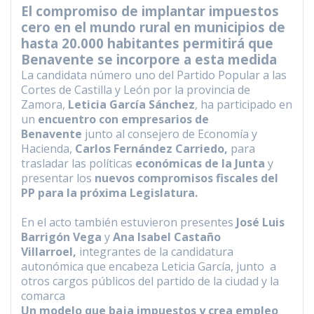
El compromiso de implantar impuestos
o
r
p
a
n
cero en el mundo rural en municipios de
k
p
m
k
hasta 20.000 habitantes permitirá que
Benavente se incorpore a esta medida
La candidata número uno del Partido Popular a las
Cortes de Castilla y León por la provincia de
Zamora,
Leticia García Sánchez
, ha participado en
un
encuentro con empresarios de
Benavente
junto al consejero de Economía y
Hacienda,
Carlos Fernández Carriedo,
para
trasladar las políticas
económicas de la Junta
y
presentar los
nuevos compromisos fiscales del
PP para la próxima Legislatura.
En el acto también estuvieron presentes
José Luis
Barrigón Vega
y
Ana Isabel Castaño
Villarroel,
integrantes de la candidatura
autonómica que encabeza Leticia García, junto a
otros cargos públicos del partido de la ciudad y la
comarca
Un modelo que baja impuestos y crea empleo