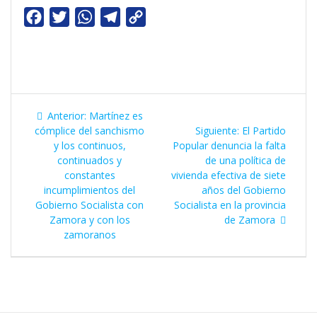
F
T
W
T
C
a
w
h
e
o
c
i
a
l
p
e
t
t
e
y
b
t
s
g
L
Navegación
o
e
Entrada
A
r
i
Anterior:
Martínez es
de
anterior:
Siguiente
cómplice del sanchismo
Siguiente:
El Partido
o
r
p
a
n
entrada:
y los continuos,
Popular denuncia la falta
k
p
m
k
entradas
continuados y
de una política de
constantes
vivienda efectiva de siete
incumplimientos del
años del Gobierno
Gobierno Socialista con
Socialista en la provincia
Zamora y con los
de Zamora
zamoranos