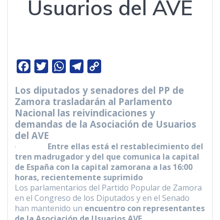
Usuarios del AVE
F
T
W
T
C
a
w
h
e
o
Los diputados y senadores del PP de
c
i
a
l
p
Zamora trasladarán al Parlamento
e
t
t
e
y
Nacional las reivindicaciones y
b
t
s
g
L
demandas de la Asociación de Usuarios
del AVE
o
e
A
r
i
Entre ellas está el restablecimiento del
·
o
r
p
a
n
tren madrugador y del que comunica la capital
k
p
m
k
de España con la capital zamorana a las 16:00
horas, recientemente suprimido
Los parlamentarios del Partido Popular de Zamora
en el Congreso de los Diputados y en el Senado
han mantenido un
encuentro con representantes
de la Asociación de Usuarios AVE