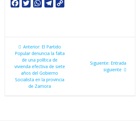
F
T
W
T
C
a
w
h
e
o
c
i
a
l
p
e
t
t
e
y
b
t
s
g
L
Navegación
o
e
Entrada
A
r
i
Anterior:
El Partido
de
anterior:
Popular denuncia la falta
o
r
p
a
n
de una política de
Siguiente
Siguiente:
Entrada
k
p
m
k
entradas
vivienda efectiva de siete
entrada:
siguiente
años del Gobierno
Socialista en la provincia
de Zamora