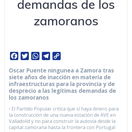
demandas de los
zamoranos
F
T
W
T
C
a
w
h
e
o
Oscar Puente ningunea a Zamora tras
c
i
a
l
p
siete años de inacción en materia de
e
t
t
e
y
infraestructuras para la provincia y de
b
t
s
g
L
desprecio a las legítimas demandas de
los zamoranos
o
e
A
r
i
o
r
p
a
n
El Partido Popular critica que sí haya dinero para
•
k
p
m
k
la construcción de una nueva estación de AVE en
Valladolid y no para construir la autovía desde la
capital zamorana hasta la frontera con Portugal