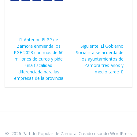
a
w
h
e
o
c
i
a
l
p
e
t
t
e
y
b
t
s
g
L
Navegación
o
e
A
Entrada
r
i
Anterior:
El PP de
de
anterior:
Siguiente
Zamora enmienda los
Siguiente:
El Gobierno
o
r
p
a
n
entrada:
PGE 2023 con más de 60
Socialista se acuerda de
k
p
m
k
entradas
millones de euros y pide
los ayuntamientos de
una fiscalidad
Zamora tres años y
diferenciada para las
medio tarde
empresas de la provincia
© 2026 Partido Popular de Zamora. Creado usando WordPress