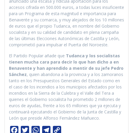
anunciado una escasa y ridícula aportación para los
accesos cifrada en 500.000 euros, a todas luces insuficiente
para un Programa de esta magnitud e importancia para
Benavente y su comarca, y muy alejados de los 10 millones
de euros que el propio Tudanca, en nombre del Gobierno
socialista y en su calidad de candidato en plena campaña
de las últimas Elecciones Autonómicas de Castilla y León,
comprometió para impulsar el Puerta del Noroeste.
El Partido Popular añade que
Tudanca y los socialistas
tienen mucha cara para decir lo que han dicho a en
Benavente y han aprendido a mentir de su jefe Pedro
Sánchez
, quien abandona a la provincia y a los zamoranos
tanto en los Presupuestos Generales del Estado como en
el caso de los incendios a los municipios afectados por los
incendios en la Sierra de la Culebra y el Valle del Tera a
quienes el Gobierno socialista ha prometido 2 millones de
euros de ayudas, frente a los 65 millones que ya ejecuta y
continuará ejecutando el Gobierno de la Junta de Castilla y
León que preside Alfonso Fernández Mañueco.
F
T
W
T
C