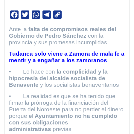
F
T
W
T
C
a
w
h
e
o
Ante la
falta de compromisos reales del
c
i
a
l
p
Gobierno de Pedro Sánchez
con la
e
t
t
e
y
provincia y sus promesas incumplidas
b
t
s
g
L
Tudanca solo viene a Zamora de mala fe a
o
e
A
r
i
mentir y a engañar a los zamoranos
o
r
p
a
n
• Lo hace con
la complicidad y la
k
p
m
k
hipocresía del alcalde socialista de
Benavente
y los socialistas benaventanos
• La realidad es que se ha tenido que
firmar la prórroga de la financiación del
Puerta del Noroeste para no perder el dinero
porque
el Ayuntamiento no ha cumplido
con sus obligaciones
administrativas
previas