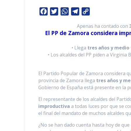
F
T
W
T
C
a
w
h
e
o
Apenas ha contado con
c
i
a
l
p
El PP de Zamora considera impro
e
t
t
e
y
b
t
s
g
L
• Llega
tres años y medio
o
e
A
r
i
• Los alcaldes del PP piden a Virginia
o
r
p
a
n
k
p
m
k
El Partido Popular de Zamora considera que
provincia de Zamora llega
tres años y me
Gobierno de España está presente en la pr
El representante de los alcaldes del Part
improductiva
a todas luces por que se co
el final del mandato de muchos alcaldes qu
¿No se han dado cuenta hasta hoy de que e