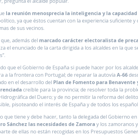
 pregunta el alcalde popular.
que
la reunión menosprecia la inteligencia y la capacida
olítico, ya que éstos cuentan con la experiencia suficiente
emas de sus vecinos.
a que, además del
marcado carácter electoralista de pre
 el enunciado de la carta dirigida a los alcaldes en la que s
s”.
ado que el Gobierno de España si puede hacer por los alcald
 a la frontera con Portugal; de reparar la autovía
A-66
desd
ado en el desarrollo del
Plan de Fomento para Benavente y 
erenciada
creíble para la provincia; de resolver toda la pro
idrográfica del Duero; y de no permitir la reforma del delit
ble, pisoteando el interés de España y de todos los español
 lo que tiene y debe hacer, tanto la delegada del Gobierno e
dro Sánchez las necesidades de Zamora
y los zamoranos y,
arte de ellas no están recogidas en los Presupuestos Gener