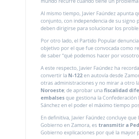
mundo recurre cuando tiene un problema?,
Al mismo tiempo, Javier Faúndez apunta 
conjunto, con independencia de su signo p
deben dirigirse para solucionar los probl
Por otro lado, el Partido Popular denunci
objetivo por el que fue convocada como reza
de saber “qué podemos hacer por vosotro
A este respecto, Javier Faúndez ha record
convertir la
N-122
en autovía desde Zamora
otras administraciones y no mirar a otro l
Noroeste
; de aprobar una
fiscalidad dif
embalses
que gestiona la Confederación H
Sánchez en el poder el máximo tiempo posi
En definitiva, Javier Faúndez concluye que
Gobierno en Zamora, es
transmitir a Pe
Gobierno explicaciones por qué la mayor p