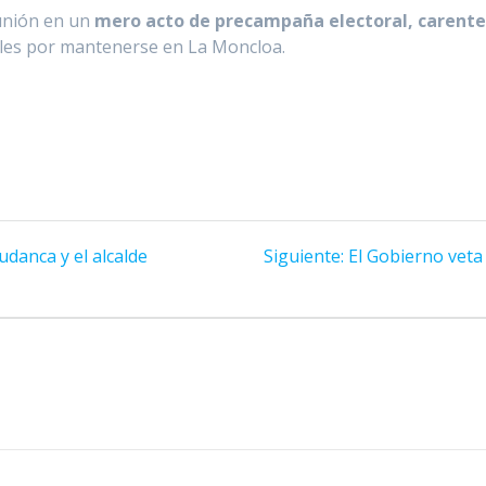
eunión en un
mero acto de precampaña electoral, carente
ales por mantenerse en La Moncloa.
Siguiente
danca y el alcalde
Siguiente:
El Gobierno veta 
entrada: