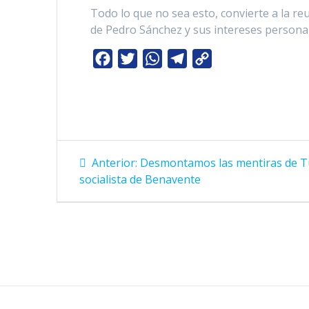
Todo lo que no sea esto, convierte a la r
de Pedro Sánchez y sus intereses person
F
T
W
T
C
a
w
h
e
o
c
i
a
l
p
e
t
t
e
y
b
t
s
g
L
Navegación
o
e
A
r
i
Entrada
Anterior:
Desmontamos las mentiras de Tu
o
r
p
a
n
anterior:
de
socialista de Benavente
k
p
m
k
entradas