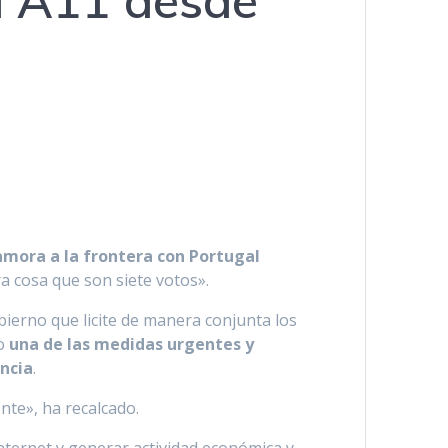
la A11 desde
Zamora a la frontera con Portugal
ra cosa que son siete votos».
bierno que licite de manera conjunta los
mo
una de las medidas urgentes y
incia
.
te», ha recalcado.