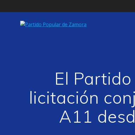
Saltar
al
contenido
El Partido
licitación co
A11 desd