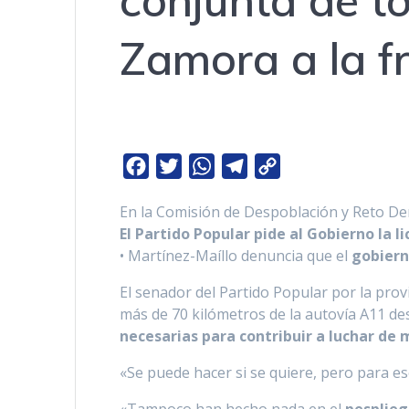
conjunta de t
Zamora a la f
F
T
W
T
C
a
w
h
e
o
En la Comisión de Despoblación y Reto D
c
i
a
l
p
El Partido Popular pide al Gobierno la 
e
t
t
e
y
• Martínez-Maíllo denuncia que el
gobiern
b
t
s
g
L
El senador del Partido Popular por la pro
o
e
A
r
i
más de 70 kilómetros de la autovía A11 de
o
r
p
a
n
necesarias para contribuir a luchar de 
k
p
m
k
«Se puede hacer si se quiere, pero para e