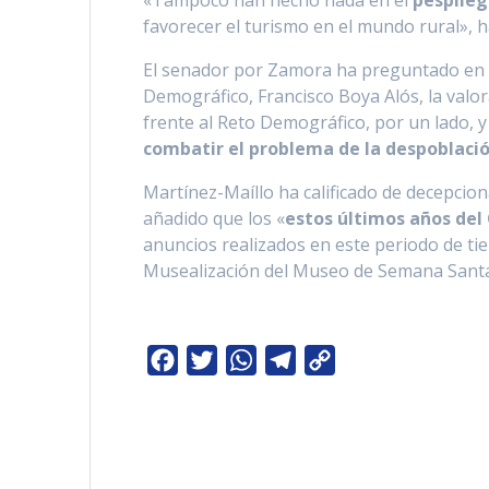
«Tampoco han hecho nada en el
pesplieg
favorecer el turismo en el mundo rural», 
El senador por Zamora ha preguntado en l
Demográfico, Francisco Boya Alós, la valor
frente al Reto Demográfico, por un lado, y
combatir el problema de la despoblació
Martínez-Maíllo ha calificado de decepcion
añadido que los «
estos últimos años del
anuncios realizados en este periodo de t
Musealización del Museo de Semana Santa,
F
T
W
T
C
a
w
h
e
o
c
i
a
l
p
e
t
t
e
y
b
t
s
g
L