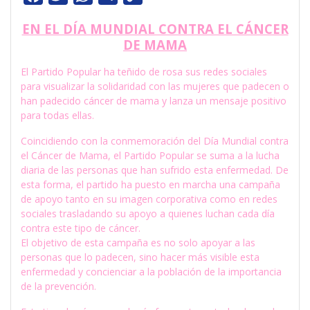
a
w
h
e
o
EN EL DÍA MUNDIAL CONTRA EL CÁNCER
c
i
a
l
p
DE MAMA
e
t
t
e
y
El Partido Popular ha teñido de rosa sus redes sociales
b
t
s
g
L
para visualizar la solidaridad con las mujeres que padecen o
o
e
A
r
i
han padecido cáncer de mama y lanza un mensaje positivo
o
r
p
a
n
para todas ellas.
k
p
m
k
Coincidiendo con la conmemoración del Día Mundial contra
el Cáncer de Mama, el Partido Popular se suma a la lucha
diaria de las personas que han sufrido esta enfermedad. De
esta forma, el partido ha puesto en marcha una campaña
de apoyo tanto en su imagen corporativa como en redes
sociales trasladando su apoyo a quienes luchan cada día
contra este tipo de cáncer.
El objetivo de esta campaña es no solo apoyar a las
personas que lo padecen, sino hacer más visible esta
enfermedad y concienciar a la población de la importancia
de la prevención.