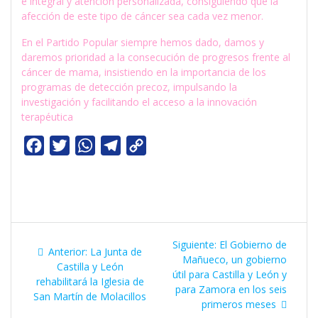
e integral y atención personalizada, consiguiendo que la
afección de este tipo de cáncer sea cada vez menor.
En el Partido Popular siempre hemos dado, damos y
daremos prioridad a la consecución de progresos frente al
cáncer de mama, insistiendo en la importancia de los
programas de detección precoz, impulsando la
investigación y facilitando el acceso a la innovación
terapéutica
F
T
W
T
C
a
w
h
e
o
c
i
a
l
p
e
t
t
e
y
b
t
s
g
L
Navegación
o
e
A
r
i
Siguiente
Siguiente:
El Gobierno de
Entrada
Anterior:
La Junta de
de
entrada:
Mañueco, un gobierno
o
r
p
a
n
anterior:
Castilla y León
útil para Castilla y León y
rehabilitará la Iglesia de
k
p
m
k
entradas
para Zamora en los seis
San Martín de Molacillos
primeros meses