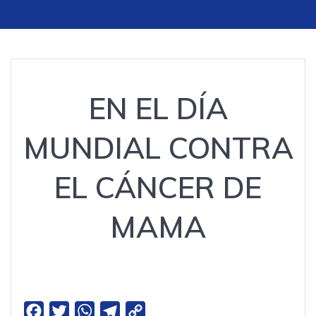
EN EL DÍA
MUNDIAL CONTRA
EL CÁNCER DE
MAMA
F
T
W
T
C